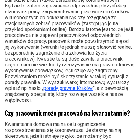
Będzie to zatem zapewnienie odpowiedniej dezynfekcji
stanowisk pracy, zagwarantowanie pracownikom środków
wirusobójczych do odkażania rąk czy rezygnacja ze
stacjonarnych zebrań pracowników (zastępując je na
przykład spotkaniami online). Bardzo istotne jest to, że jeśli
pracodawca nie zapewni pracownikowi odpowiednich
warunków do pracy, pracownik może powstrzymać się od
jej wykonywania (warunki te jednak muszą stanowić realne,
bezpośrednie zagrożenie dla zdrowia lub życia
pracowników). Kwestie te są dość zawiłe, a pracownik
często sam nie wie, kiedy rzeczywiście ma prawo odmówić
wykonywania obowiązków, jeśli czuje się zagrożony.
Rozwiązaniem może być skorzystanie w takiej sytuacji z
porady prawnika. W wyszukiwarkę internetową wystarczy
wpisać np. hasło „
porady prawne Kraków
”, a z pewnością
znajdziemy specjalistę, który rozwieje wszelkie nasze
wątpliwości.
Czy pracownik może pracować na kwarantannie?
Kwarantanna domowa ma na celu ograniczenie
rozprzestrzeniania się koronawirusa. Jesteśmy na nią
skierowani, jeżeli istnieje ryzyko, że możemy być