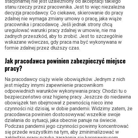
stacjonarnej nie jest uzależniony od akceptacji takiego
stanu rzeczy przez pracownika. Jest to więc niezależna
decyzja pracodawcy. Co ciekawe, skierowanie do pracy
zdalnej nie wymaga zmiany umowy o pracę, jaka wiąże
pracownika i pracodawcę. Jeśli jednak strony chcą
uregulować warunki pracy zdalnej w umowie, nie ma
żadnych przeszkód, aby to zrobić. Jest to szczególnie
wskazane wówczas, gdy praca ma być wykonywana w
formie zdalnej przez dłuższy czas.
Jak pracodawca powinien zabezpieczyć miejsce
pracy?
Na pracodawcy ciąży wiele obowiązków. Jednym z nich
jest między innymi zapewnienie pracownikom
odpowiednich warunków wykonywania pracy. Chodzi tu o
bezpieczeństwo oraz higienę pracy. Jeszcze do niedawna
obowiązek ten obejmował z pewnością nieco inne
czynności niż dzisiaj, w dobie pandemii. Widzimy zatem, że
pracodawca powinien dostosowywać wszelkie swoje
działania do sytuacji, jaka obecnie panuje na świecie.
Podczas pandemii jego czynności powinny koncentrować
się przede wszystkim na tym, aby zminimalizować w
zakładzie pracy ryzyko zarażenia się koronawirusem.