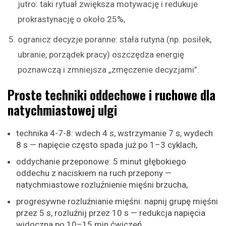
jutro: taki rytuał zwiększa motywację i redukuje
prokrastynację o około 25%,
ogranicz decyzje poranne: stała rutyna (np. posiłek,
ubranie, porządek pracy) oszczędza energię
poznawczą i zmniejsza „zmęczenie decyzjami”.
Proste techniki oddechowe i ruchowe dla
natychmiastowej ulgi
technika 4-7-8: wdech 4 s, wstrzymanie 7 s, wydech
8 s — napięcie często spada już po 1–3 cyklach,
oddychanie przeponowe: 5 minut głębokiego
oddechu z naciskiem na ruch przepony —
natychmiastowe rozluźnienie mięśni brzucha,
progresywne rozluźnianie mięśni: napnij grupę mięśni
przez 5 s, rozluźnij przez 10 s — redukcja napięcia
widoczna po 10–15 min ćwiczeń,