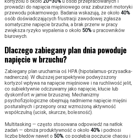
kortyzolu o około
20–30%
u osób przepracowanych i
prowadzi do napięcia mięśniowego oraz zaburzeń motoryki
przewodu pokarmowego. Badania wskazują, że około
40%
osób doświadczających frustracji zawodowej zgłasza
somatyczne napięcie brzucha, a brak przerw w pracy
zwiększa ryzyko wypalenia o około
50%
u pracowników
biurowych.
Dlaczego zabiegany plan dnia powoduje
napięcie w brzuchu?
Zabiegany plan uruchamia oś HPA (hipotalamus-przysadka-
nadnercza). W dłuższej perspektywie podwyższony
kortyzol wpływa na napięcie mięśniowe i na ruchliwość jelit,
co subiektywnie odczuwamy jako napięcie, kłucie lub
dyskomfort w jamie brzusznej. Mechanizmy
psychofizjologiczne obejmują nadmierne napięcie mięśni
posturalnych i przepony oraz wzmożoną aktywność
współczulną (ucisk, skurcze, bolesność).
Multitasking — często stosowana odpowiedź na natłok
zadań — obniża produktywność o około
40%
i podnosi
liczbę błędów nawet o
50%
, co pogłębia poczucie chaosu i