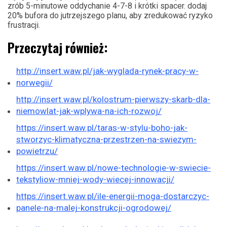
zrób 5-minutowe oddychanie 4-7-8 i krótki spacer. dodaj
20% bufora do jutrzejszego planu, aby zredukować ryzyko
frustracji.
Przeczytaj również:
http://insert.waw.pl/jak-wyglada-rynek-pracy-w-
norwegii/
http://insert.waw.pl/kolostrum-pierwszy-skarb-dla-
niemowlat-jak-wplywa-na-ich-rozwoj/
https://insert.waw.pl/taras-w-stylu-boho-jak-
stworzyc-klimatyczna-przestrzen-na-swiezym-
powietrzu/
https://insert.waw.pl/nowe-technologie-w-swiecie-
tekstyliow-mniej-wody-wiecej-innowacji/
https://insert.waw.pl/ile-energii-moga-dostarczyc-
panele-na-malej-konstrukcji-ogrodowej/