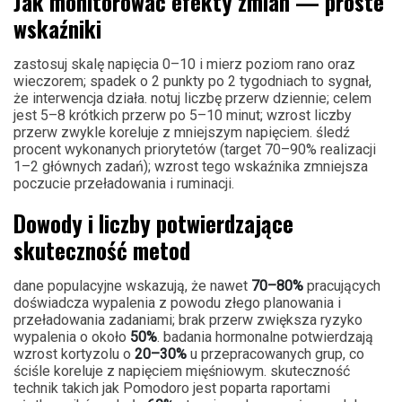
Jak monitorować efekty zmian — proste
wskaźniki
zastosuj skalę napięcia 0–10 i mierz poziom rano oraz
wieczorem; spadek o 2 punkty po 2 tygodniach to sygnał,
że interwencja działa. notuj liczbę przerw dziennie; celem
jest 5–8 krótkich przerw po 5–10 minut; wzrost liczby
przerw zwykle koreluje z mniejszym napięciem. śledź
procent wykonanych priorytetów (target 70–90% realizacji
1–2 głównych zadań); wzrost tego wskaźnika zmniejsza
poczucie przeładowania i ruminacji.
Dowody i liczby potwierdzające
skuteczność metod
dane populacyjne wskazują, że nawet
70–80%
pracujących
doświadcza wypalenia z powodu złego planowania i
przeładowania zadaniami; brak przerw zwiększa ryzyko
wypalenia o około
50%
. badania hormonalne potwierdzają
wzrost kortyzolu o
20–30%
u przepracowanych grup, co
ściśle koreluje z napięciem mięśniowym. skuteczność
technik takich jak Pomodoro jest poparta raportami