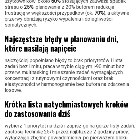
użytkowników: około
60%
stosujących zauważa spadek
stresu o
25%
. planowanie z 20% buforem redukuje
frustrację w większości przypadków (ok.
70%
), a aktywne
przerwy obniżają ryzyko wypalenia i dolegliwości
somatycznych.
Najczęstsze błędy w planowaniu dni,
które nasilają napięcie
najczęściej popełniane błędy to brak priorytetów i lista
zadań bez limitu, praca w trybie ciągłym >90 minut bez
przerw, multitasking i mieszanie zadań wymagających
koncentracji z rutynowymi czynnościami oraz brak
elastyczności w harmonogramie bez bufora na zdarzenia
losowe.
Krótka lista natychmiastowych kroków
do zastosowania dziś
wybierz 1 priorytet na dziś i zapisz go na górze listy zadań.
zastosuj technikę 25/5 przez najbliższe 2 godziny pracy,
wyłączając zbędne powiadomienia. po pierwszym bloku