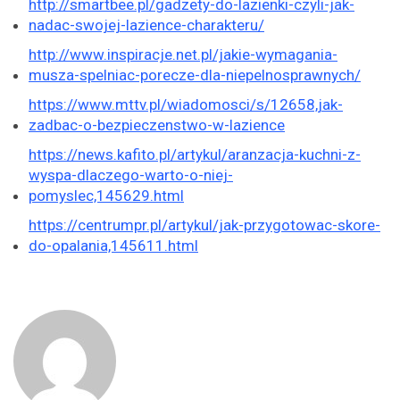
http://smartbee.pl/gadzety-do-lazienki-czyli-jak-
nadac-swojej-lazience-charakteru/
http://www.inspiracje.net.pl/jakie-wymagania-
musza-spelniac-porecze-dla-niepelnosprawnych/
https://www.mttv.pl/wiadomosci/s/12658,jak-
zadbac-o-bezpieczenstwo-w-lazience
https://news.kafito.pl/artykul/aranzacja-kuchni-z-
wyspa-dlaczego-warto-o-niej-
pomyslec,145629.html
https://centrumpr.pl/artykul/jak-przygotowac-skore-
do-opalania,145611.html