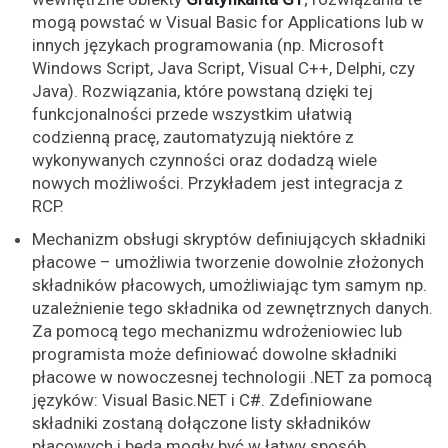
mogą powstać w
Visual Basic for Applications
lub w
innych językach programowania (np.
Microsoft
Windows Script
,
Java Script
,
Visual C++
,
Delphi
, czy
Java
). Rozwiązania, które powstaną dzięki tej
funkcjonalności przede wszystkim ułatwią
codzienną pracę, zautomatyzują niektóre z
wykonywanych czynności oraz dodadzą wiele
nowych możliwości. Przykładem jest integracja z
RCP.
Mechanizm obsługi skryptów definiujących składniki
płacowe – umożliwia tworzenie dowolnie złożonych
składników płacowych, umożliwiając tym samym np.
uzależnienie tego składnika od zewnętrznych danych.
Za pomocą tego mechanizmu wdrożeniowiec lub
programista może definiować dowolne składniki
płacowe w nowoczesnej technologii
.NET
za pomocą
języków:
Visual Basic.NET
i
C#
. Zdefiniowane
składniki zostaną dołączone listy składników
płacowych i będą mogły być w łatwy sposób