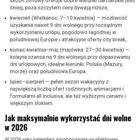
sezon zimowy oferuje dobre warunki narciarskie jeśli
śnieg, poza szczytem ceny bywają niższe,
kwiecień (Wielkanoc: 7–10 kwietnia) — możliwość
uzyskania nawet 9 dni wolnego przy rozsądnym
wykorzystaniu urlopu, pogodowo łagodniej w
południowej Europie i atrakcyjne oferty city break,
koniec kwietnia–maj (majówka: 27–30 kwietnia) —
kolejna szansa na 9 dni wolnego przy dopasowaniu
dni urlopowych, idealne kierunki: Polska (Mazury,
morze) oraz południowa Europa,
lipiec–sierpień — pełen sezon wakacyjny z
największą liczbą ofert rodzinnych, animacjami i
formułami all inclusive, ale też wyższymi cenami i
większym tłokiem.
Jak maksymalnie wykorzystać dni wolne
w 2026
W 2026 roku kalendarz świąt pozwala na efektywne