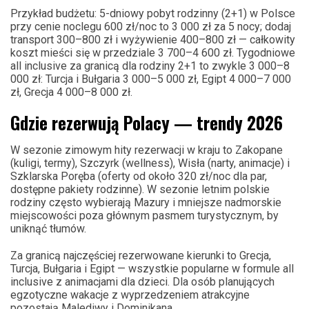
Przykład budżetu: 5-dniowy pobyt rodzinny (2+1) w Polsce
przy cenie noclegu 600 zł/noc to 3 000 zł za 5 nocy; dodaj
transport 300–800 zł i wyżywienie 400–800 zł — całkowity
koszt mieści się w przedziale 3 700–4 600 zł. Tygodniowe
all inclusive za granicą dla rodziny 2+1 to zwykle 3 000–8
000 zł: Turcja i Bułgaria 3 000–5 000 zł, Egipt 4 000–7 000
zł, Grecja 4 000–8 000 zł.
Gdzie rezerwują Polacy — trendy 2026
W sezonie zimowym hity rezerwacji w kraju to Zakopane
(kuligi, termy), Szczyrk (wellness), Wisła (narty, animacje) i
Szklarska Poręba (oferty od około 320 zł/noc dla par,
dostępne pakiety rodzinne). W sezonie letnim polskie
rodziny często wybierają Mazury i mniejsze nadmorskie
miejscowości poza głównym pasmem turystycznym, by
uniknąć tłumów.
Za granicą najczęściej rezerwowane kierunki to Grecja,
Turcja, Bułgaria i Egipt — wszystkie popularne w formule all
inclusive z animacjami dla dzieci. Dla osób planujących
egzotyczne wakacje z wyprzedzeniem atrakcyjne
pozostają Malediwy i Dominikana.