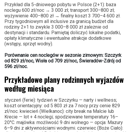
Przykład dla 5-dniowego pobytu w Polsce (2+1): baza
noclegu 600 zł/noc → 3 000 zł; transport 300–800 zł;
wyżywienie 400–800 zł → finalny koszt 3 700–4 600 zł.
Przy tygodniowym all inclusive za granicą budżet dla
rodziny 2+1 to zwykle 3 000–8 000 zł zależnie od
destynacji i standardu. Pamiętaj doliczyć lokalne podatki,
opłaty klimatyczne i ewentualne atrakcje dodatkowe
(wstępy, sprzęt wodny).
Porównanie cen noclegów w sezonie zimowym: Szczyrk
od 829 zł/noc, Wisła od 709 zł/noc, Świeradów-Zdrój od
596 zł/noc.
Przykładowe plany rodzinnych wyjazdów
według miesiąca
styczeń (ferie): tydzień w Szczyrku — narty i wellness;
koszt orientacyjny: od 5 803 zł za 7 nocy przy cenie 829
zł/noc. kwiecień (Wielkanoc): city break na Malcie lub
Krecie — lot + 4 noclegi; spodziewane temperatury 16–
20°C. majówka: możliwość 9 dni wolnego — opcja: Mazury
6–9 dni z aktywnościami wodnymi. czerwiec (Boże Ciało):