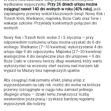
wydłużanie wypoczynku.
Przy 26 dniach urlopu można
osiągnąć nawet 140 dni wolnych w roku (40% roku)
, jeśli
zaplanujemy przerwy wokół kluczowych świąt: Nowy Rok i
Trzech Króli, Wielkanoc, majówka, Boże Ciało oraz ferie i
wakacje szkolne. Przykłady konkretnych połączeń dni
wolnych:
Nowy Rok i Trzech Króli: wolne 2 i 5 stycznia — przy
odpowiednim rozłożeniu urlopu można uzyskać do 6 dni
wolnego. Wielkanoc (7–10 kwietnia): wykorzystanie 4 dni
urlopu daje 9 dni odpoczynku. Majówka (27–30 kwietnia):
analogicznie 4 dni świąteczne plus dni urlopowe = 9 dni.
Boże Ciało w czerwcu tworzy długi weekend, który warto
wykorzystać na wczesny start sezonu nad morzem lub
wyjazd na Mazury bez największych upałów.
Aby osiągnąć maksymalny efekt, planuj urlop z
wyprzedzeniem na cały rok: rozłóż dni wolne na krótsze
przerwy rozciągnięte w ciągu roku zamiast jednego
długiego urlopu — dzięki temu zwiększysz liczbę
weekendów poza pracą i zyskasz bardziej regularny
wypoczynek dla rodziny.