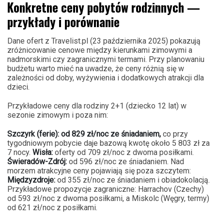
Konkretne ceny pobytów rodzinnych —
przykłady i porównanie
Dane ofert z Travelist.pl (23 października 2025) pokazują
zróżnicowanie cenowe między kierunkami zimowymi a
nadmorskimi czy zagranicznymi termami. Przy planowaniu
budżetu warto mieć na uwadze, że ceny różnią się w
zależności od doby, wyżywienia i dodatkowych atrakcji dla
dzieci.
Przykładowe ceny dla rodziny 2+1 (dziecko 12 lat) w
sezonie zimowym i poza nim:
Szczyrk (ferie): od 829 zł/noc ze śniadaniem,
co przy
tygodniowym pobycie daje bazową kwotę około 5 803 zł za
7 nocy.
Wisła:
oferty od 709 zł/noc z dwoma posiłkami.
Świeradów-Zdrój:
od 596 zł/noc ze śniadaniem. Nad
morzem atrakcyjne ceny pojawiają się poza szczytem:
Międzyzdroje:
od 355 zł/noc ze śniadaniem i obiadokolacją.
Przykładowe propozycje zagraniczne: Harrachov (Czechy)
od 593 zł/noc z dwoma posiłkami, a Miskolc (Węgry, termy)
od 621 zł/noc z posiłkami.