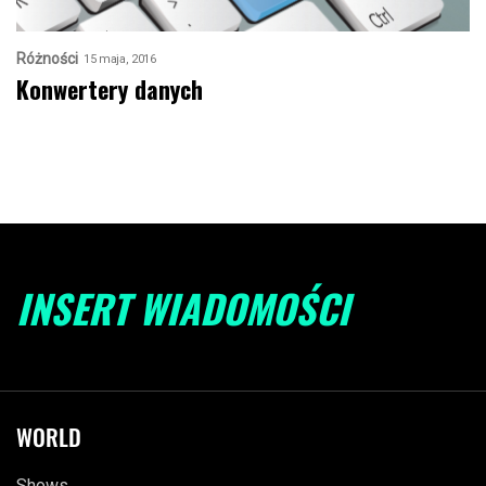
Różności
15 maja, 2016
Konwertery danych
INSERT WIADOMOŚCI
WORLD
Shows