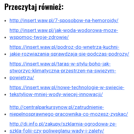
Przeczytaj również:
http://insert.waw.pl/7-sposobow-na-hemoroidy/
http://insert.waw.pl/jak-woda-wodorowa-moze-
wspomoc-twoje-zdrowie/
https://insert.waw.pl/podroz-do-wnetrza-kuchni-
jakie-rozwiazania-sprawdzaja-sie-podczas-podrozy/
https://insert.waw.pl/taras-w-stylu-boho-jak-
stworzyc-klimatyczna-przestrzen-na-swiezym-
powietrzu/
https://insert.waw.pl/nowe-technologie-w-swiecie-
tekstyliow-mniej-wody-wiecej-innowacji/
http://centralparkursynow.pl/zatrudnienie-
niepelnosprawnego-pracownika-co-mozesz-zyskac/
http://di.info.pl/zakupy/szklarnia-ogrodowa-ze-
szkla-folii-czy-poliweglanu-wady-i-zalety/