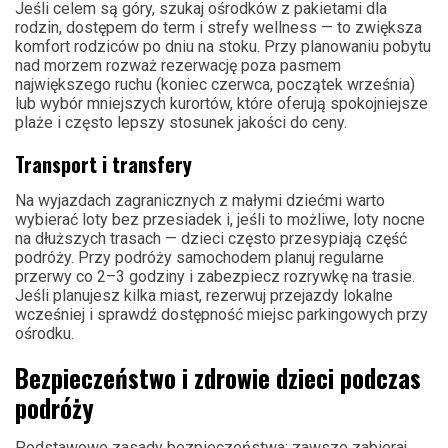
Jeśli celem są góry, szukaj ośrodków z pakietami dla
rodzin, dostępem do term i strefy wellness — to zwiększa
komfort rodziców po dniu na stoku. Przy planowaniu pobytu
nad morzem rozważ rezerwację poza pasmem
największego ruchu (koniec czerwca, początek września)
lub wybór mniejszych kurortów, które oferują spokojniejsze
plaże i często lepszy stosunek jakości do ceny.
Transport i transfery
Na wyjazdach zagranicznych z małymi dziećmi warto
wybierać loty bez przesiadek i, jeśli to możliwe, loty nocne
na dłuższych trasach — dzieci często przesypiają część
podróży. Przy podróży samochodem planuj regularne
przerwy co 2–3 godziny i zabezpiecz rozrywkę na trasie.
Jeśli planujesz kilka miast, rezerwuj przejazdy lokalne
wcześniej i sprawdź dostępność miejsc parkingowych przy
ośrodku.
Bezpieczeństwo i zdrowie dzieci podczas
podróży
Podstawowe zasady bezpieczeństwa: zawsze zabieraj