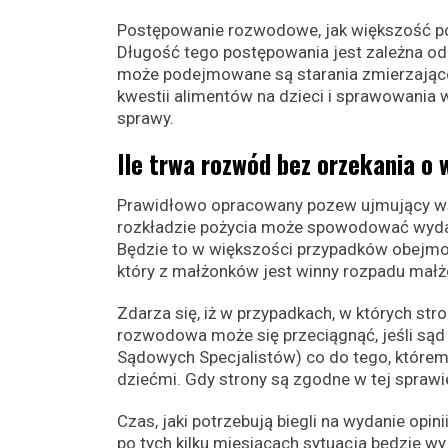
Postępowanie rozwodowe, jak większość p
Długość tego postępowania jest zależna od 
może podejmowane są starania zmierzające
kwestii alimentów na dzieci i sprawowania 
sprawy.
Ile trwa rozwód bez orzekania o 
Prawidłowo opracowany pozew ujmujący wsz
rozkładzie pożycia może spowodować wydan
Będzie to w większości przypadków obejmowa
który z małżonków jest winny rozpadu mał
Zdarza się, iż w przypadkach, w których str
rozwodowa może się przeciągnąć, jeśli sąd
Sądowych Specjalistów) co do tego, którem
dziećmi. Gdy strony są zgodne w tej sprawie
Czas, jaki potrzebują biegli na wydanie opini
po tych kilku miesiącach sytuacja będzie 