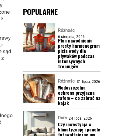
ą
POPULARNE
ożone
 3
Różności
6 sierpnia, 2026
rawy.
Plan nawodnienia –
ci
prosty harmonogram
picia wody dla
e sąd
pływaków podczas
 z
intensywnych
treningów
Różności
31 lipca, 2026
Wodoszczelna
ochrona przyjazna
rafom – co zabrać na
kajak
ednego
Dom
24 lipca, 2026
d
Czy inwestycja w
klimatyzację i panele
fotowoltaiczne ma