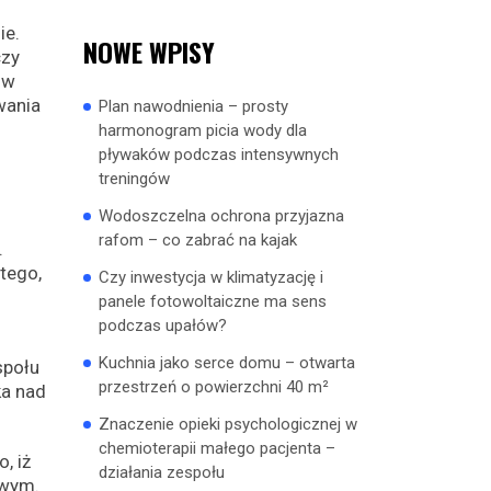
ie.
NOWE WPISY
czy
 w
wania
Plan nawodnienia – prosty
harmonogram picia wody dla
pływaków podczas intensywnych
treningów
Wodoszczelna ochrona przyjazna
rafom – co zabrać na kajak
.
tego,
Czy inwestycja w klimatyzację i
panele fotowoltaiczne ma sens
podczas upałów?
Kuchnia jako serce domu – otwarta
społu
przestrzeń o powierzchni 40 m²
ka nad
Znaczenie opieki psychologicznej w
chemioterapii małego pacjenta –
, iż
działania zespołu
owym.