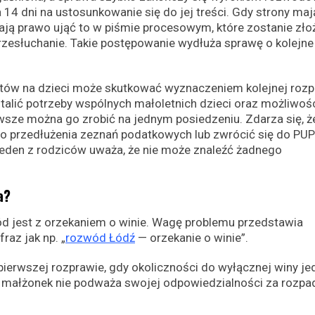
14 dni na ustosunkowanie się do jej treści. Gdy strony maj
ają prawo ująć to w piśmie procesowym, które zostanie zł
rzesłuchanie. Takie postępowanie wydłuża sprawę o kolejne
tów na dzieci może skutkować wyznaczeniem kolejnej rozp
talić potrzeby wspólnych małoletnich dzieci oraz możliwoś
sze można go zrobić na jednym posiedzeniu. Zdarza się, ż
o przedłużenia zeznań podatkowych lub zwrócić się do PUP
jeden z rodziców uważa, że nie może znaleźć żadnego
a?
ód jest z orzekaniem o winie. Wagę problemu przedstawia
raz jak np. „
rozwód Łódź
— orzekanie o winie”.
erwszej rozprawie, gdy okoliczności do wyłącznej winy j
y małżonek nie podważa swojej odpowiedzialności za rozpa