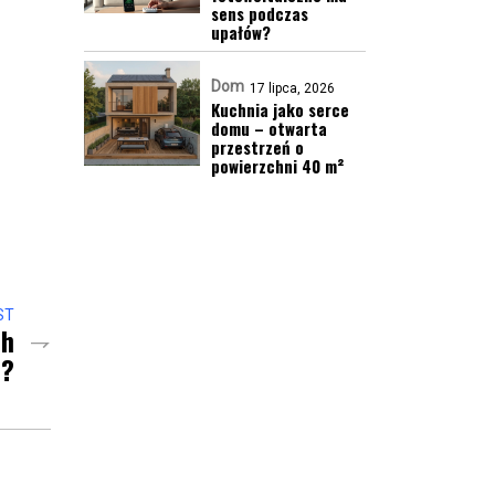
sens podczas
upałów?
Dom
17 lipca, 2026
Kuchnia jako serce
domu – otwarta
przestrzeń o
powierzchni 40 m²
ST
ch
h?