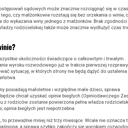
ostępowań sądowych może znacznie rozciągnąć się w czas
tego, czy małżonkowie rozstają się bez orzekania o winie, 
 do wykazania winy jednego z małżonków. Brak zgodności
władzy rodzicielskiej także może znacznie wydłużyć czas tr
winie?
ystkie okoliczności świadczące o całkowitym i trwałym
ie wyroku rozwodowego już w trakcie pierwszej rozprawy
ć sytuację, w których strony nie będą dążyć do ustalenia 
żeństwa.
ony posiadają małoletnie i względnie małe dzieci, sprawa
 będzie chciał uzyskać opinie biegłych (Opiniodawczego Ze
u z rodziców zostanie powierzona pełna władza rodziciels
, opinia biegłych jest niepotrzebna.
i, to przeważnie mniej niż trzy miesiące. Wcale nie oznacza to
wyjaśniona, a sprawa szybko zakończy się wyrokiem rozwod