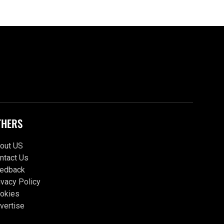
THERS
out US
ntact Us
edback
ivacy Policy
okies
vertise