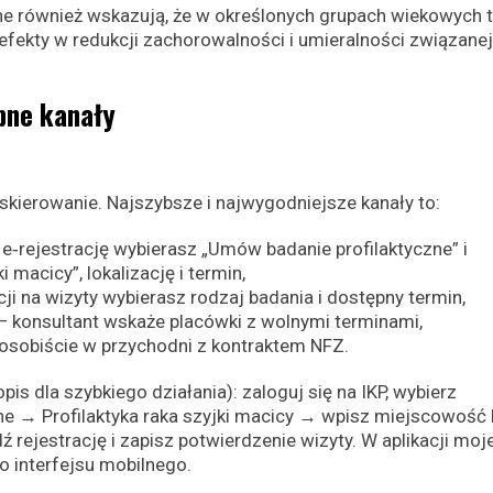
 również wskazują, że w określonych grupach wiekowych t
fekty w redukcji zachorowalności i umieralności związanej
pne kanały
skierowanie. Najszybsze i najwygodniejsze kanały to:
 e‑rejestrację wybierasz „Umów badanie profilaktyczne” i
 macicy”, lokalizację i termin,
ji na wizyty wybierasz rodzaj badania i dostępny termin,
 konsultant wskaże placówki z wolnymi terminami,
b osobiście w przychodni z kontraktem NFZ.
opis dla szybkiego działania): zaloguj się na IKP, wybierz
ne → Profilaktyka raka szyjki macicy → wpisz miejscowość 
rejestrację i zapisz potwierdzenie wizyty. W aplikacji moj
o interfejsu mobilnego.