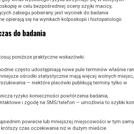
oskopię w celu bezpośredniej oceny szyjki macicy,
ych zabiegu pobierany jest wycinek do badania
 opierają się na wynikach kolposkopii i histopatologii.
czas do badania
stosuj poniższe praktyczne wskazówki:
chodnie często udostępniają nowe pule terminów właśnie ran
iejsze ośrodki statystycznie mają więcej wolnych miejsc,
szukiwania — niektóre placówki publikują terminy tylko w
nicza ryzyko konieczności powtórzenia badania,
ontaktowe i zgodę na SMS/telefon — umożliwia to szybki kon
sąsiednim powiecie lub mniejszej miejscowości w tym sam
 krótszy czas oczekiwania niż w dużym mieście.