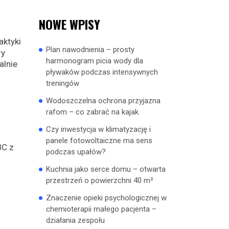
NOWE WPISY
aktyki
Plan nawodnienia – prosty
ły
harmonogram picia wody dla
alnie
pływaków podczas intensywnych
treningów
Wodoszczelna ochrona przyjazna
rafom – co zabrać na kajak
Czy inwestycja w klimatyzację i
panele fotowoltaiczne ma sens
BC z
podczas upałów?
Kuchnia jako serce domu – otwarta
przestrzeń o powierzchni 40 m²
Znaczenie opieki psychologicznej w
chemioterapii małego pacjenta –
działania zespołu