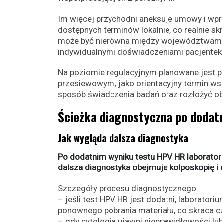
Im więcej przychodni aneksuje umowy i wpr
dostępnych terminów lokalnie, co realnie 
może być nierówna między województwami —
indywidualnymi doświadczeniami pacjentek
Na poziomie regulacyjnym planowane jest p
przesiewowym; jako orientacyjny termin 
sposób świadczenia badań oraz rozłożyć ob
Ścieżka diagnostyczna po dodat
Jak wygląda dalsza diagnostyka
Po dodatnim wyniku testu HPV HR laborator
dalsza diagnostyka obejmuje kolposkopię i 
Szczegóły procesu diagnostycznego:
– jeśli test HPV HR jest dodatni, laborator
ponownego pobrania materiału, co skraca cza
– gdy cytologia ujawni nieprawidłowości lu