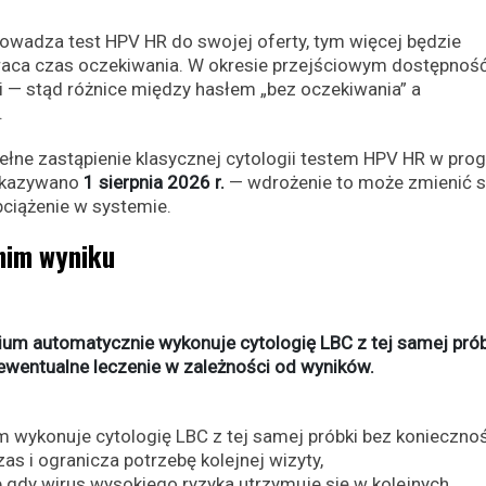
owadza test HPV HR do swojej oferty, tym więcej będzie
skraca czas oczekiwania. W okresie przejściowym dostępnoś
 stąd różnice między hasłem „bez oczekiwania” a
.
ełne zastąpienie klasycznej cytologii testem HPV HR w pro
wskazywano
1 sierpnia 2026 r.
— wdrożenie to może zmienić sk
ciążenie w systemie.
nim wyniku
ium automatycznie wykonuje cytologię LBC z tej samej prób
ewentualne leczenie w zależności od wyników.
ium wykonuje cytologię LBC z tej samej próbki bez konieczno
s i ogranicza potrzebę kolejnej wizyty,
b gdy wirus wysokiego ryzyka utrzymuje się w kolejnych