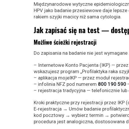
Międzynarodowe wytyczne epidemiologiczne
HPV jako badanie przesiewowe daje lepsze e
rakiem szyjki macicy niż sama cytologia.
Jak zapisać się na test — dostę
Możliwe ścieżki rejestracji
Do zapisania na badanie nie jest wymagane 
– Internetowe Konto Pacjenta (IKP) — przez
wskazujesz program „Profilaktyka raka szyjki
– aplikacja mojeIKP — przez moduł rejestrac
– infolinia NFZ pod numerem
800 190 590
—
– rejestracja tradycyjna — telefonicznie lu
Kroki praktyczne przy rejestracji przez IKP (
E‑rejestracja → Umów badanie profilaktycz
kod pocztowy → wybierz termin → potwierdź 
procedura jest analogiczna, dostosowana d