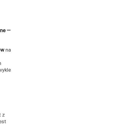
ine —
ów
na
h
wykle
 z
est