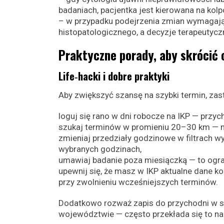
badaniach, pacjentka jest kierowana na kolp
– w przypadku podejrzenia zmian wymagając
histopatologicznego, a decyzje terapeutyczne
Praktyczne porady, aby skrócić 
Life‑hacki i dobre praktyki
Aby zwiększyć szansę na szybki termin, za
loguj się rano w dni robocze na IKP — przy
szukaj terminów w promieniu 20–30 km — mn
zmieniaj przedziały godzinowe w filtrach wy
wybranych godzinach,
umawiaj badanie poza miesiączką — to ogra
upewnij się, że masz w IKP aktualne dane k
przy zwolnieniu wcześniejszych terminów.
Dodatkowo rozważ zapis do przychodni w 
województwie — często przekłada się to na