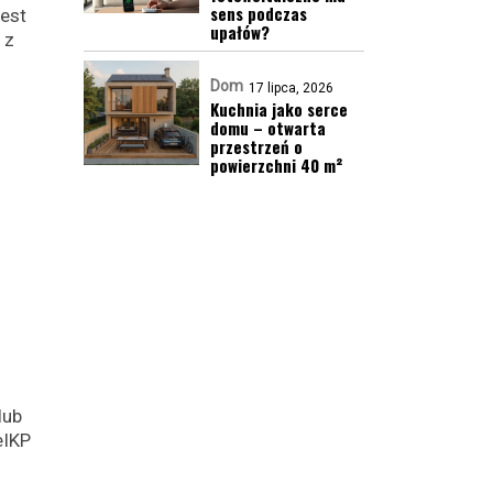
sens podczas
est
upałów?
 z
Dom
17 lipca, 2026
Kuchnia jako serce
domu – otwarta
przestrzeń o
powierzchni 40 m²
lub
eIKP