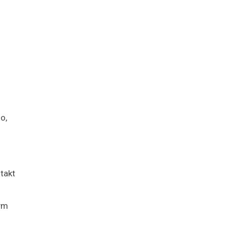
o,
takt
ym