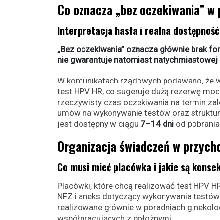
Co oznacza „bez oczekiwania” w
Interpretacja hasła i realna dostępność
„Bez oczekiwania” oznacza głównie brak for
nie gwarantuje natomiast natychmiastowej 
W komunikatach rządowych podawano, że w 
test HPV HR, co sugeruje dużą rezerwę mocy
rzeczywisty czas oczekiwania na termin zal
umów na wykonywanie testów oraz struktur
jest dostępny w ciągu
7–14 dni
od pobrania 
Organizacja świadczeń w przycho
Co musi mieć placówka i jakie są konse
Placówki, które chcą realizować test HPV 
NFZ i aneks dotyczący wykonywania testów 
realizowane głównie w poradniach ginekol
współpracujących z położnymi.