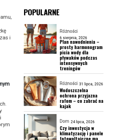
POPULARNE
ramu,
żkę
Różności
zas i
6 sierpnia, 2026
Plan nawodnienia –
prosty harmonogram
picia wody dla
pływaków podczas
intensywnych
treningów
wnym
Różności
31 lipca, 2026
Wodoszczelna
ochrona przyjazna
rafom – co zabrać na
ch.
kajak
y
i
Dom
24 lipca, 2026
tórym
Czy inwestycja w
klimatyzację i panele
fotowoltaiczne ma