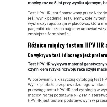
macicy, raz na 5 lat przy wyniku ujemnym, b
Test HPV HR jest finansowany przez Narod
jeśli wynik badania jest ujemny, kolejny tes
wystarczy rejestracja w placówce, która ma
pacjentki: nie trzeba najpierw umawiać wizy
zmniejsza formalności.
Różnice między testem HPV HR a
Co wykrywa test i dlaczego jest prefer
Test HPV HR wykrywa materiał genetyczny w
czynnikiem ryzyka rozwoju raka szyjki macic
W porównaniu z klasyczną cytologią test 
Wyniki pilotażu przeprowadzonego w latach
przewagę testu HPV HR nad cytologią w wyc
macicy. Na tej podstawie NFZ i Ministerst
HPV HR jest testem podstawowym w przesi