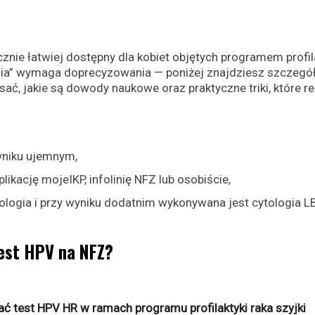
znie łatwiej dostępny dla kobiet objętych programem profil
wania” wymaga doprecyzowania — poniżej znajdziesz szczegó
sać, jakie są dowody naukowe oraz praktyczne triki, które re
wyniku ujemnym,
likację mojeIKP, infolinię NFZ lub osobiście,
ologia i przy wyniku dodatnim wykonywana jest cytologia L
test HPV na NFZ?
 test HPV HR w ramach programu profilaktyki raka szyjki