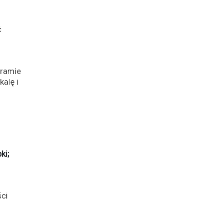
ć
gramie
alę i
ki;
ści