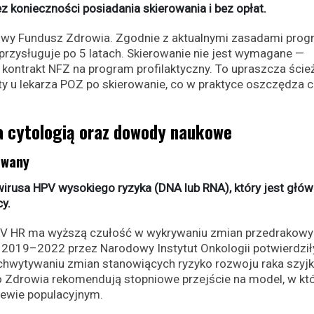
ez konieczności posiadania skierowania i bez opłat.
owy Fundusz Zdrowia. Zgodnie z aktualnymi zasadami prog
t przysługuje po 5 latach. Skierowanie nie jest wymagane —
 kontrakt NFZ na program profilaktyczny. To upraszcza ście
ty u lekarza POZ po skierowanie, co w praktyce oszczędza c
 cytologią oraz dowody naukowe
owany
irusa HPV wysokiego ryzyka (DNA lub RNA), który jest głó
y.
HPV HR ma wyższą czułość w wykrywaniu zmian przedrakowy
 2019–2022 przez Narodowy Instytut Onkologii potwierdził
hwytywaniu zmian stanowiących ryzyko rozwoju raka szyjk
wo Zdrowia rekomendują stopniowe przejście na model, w k
ewie populacyjnym.