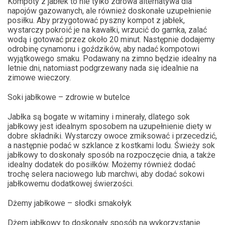
Kompoty z jabłek to nie tylko zdrowa alternatywa dla
napojów gazowanych, ale również doskonałe uzupełnienie
posiłku. Aby przygotować pyszny kompot z jabłek,
wystarczy pokroić je na kawałki, wrzucić do garnka, zalać
wodą i gotować przez około 20 minut. Następnie dodajemy
odrobinę cynamonu i goździków, aby nadać kompotowi
wyjątkowego smaku. Podawany na zimno będzie idealny na
letnie dni, natomiast podgrzewany nada się idealnie na
zimowe wieczory.
Soki jabłkowe – zdrowie w butelce
Jabłka są bogate w witaminy i minerały, dlatego sok
jabłkowy jest idealnym sposobem na uzupełnienie diety w
dobre składniki. Wystarczy owoce zmiksować i przecedzić,
a następnie podać w szklance z kostkami lodu. Świeży sok
jabłkowy to doskonały sposób na rozpoczęcie dnia, a także
idealny dodatek do posiłków. Możemy również dodać
trochę selera naciowego lub marchwi, aby dodać sokowi
jabłkowemu dodatkowej świerzości.
Dżemy jabłkowe – słodki smakołyk
Dżem jabłkowy to doskonały sposób na wykorzystanie