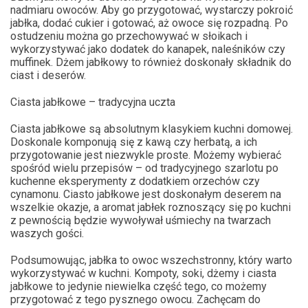
nadmiaru owoców. Aby go przygotować, wystarczy pokroić
jabłka, dodać cukier i gotować, aż owoce się rozpadną. Po
ostudzeniu można go przechowywać w słoikach i
wykorzystywać jako dodatek do kanapek, naleśników czy
muffinek. Dżem jabłkowy to również doskonały składnik do
ciast i deserów.
Ciasta jabłkowe – tradycyjna uczta
Ciasta jabłkowe są absolutnym klasykiem kuchni domowej.
Doskonale komponują się z kawą czy herbatą, a ich
przygotowanie jest niezwykle proste. Możemy wybierać
spośród wielu przepisów – od tradycyjnego szarlotu po
kuchenne eksperymenty z dodatkiem orzechów czy
cynamonu. Ciasto jabłkowe jest doskonałym deserem na
wszelkie okazje, a aromat jabłek roznoszący się po kuchni
z pewnością będzie wywoływał uśmiechy na twarzach
waszych gości.
Podsumowując, jabłka to owoc wszechstronny, który warto
wykorzystywać w kuchni. Kompoty, soki, dżemy i ciasta
jabłkowe to jedynie niewielka część tego, co możemy
przygotować z tego pysznego owocu. Zachęcam do