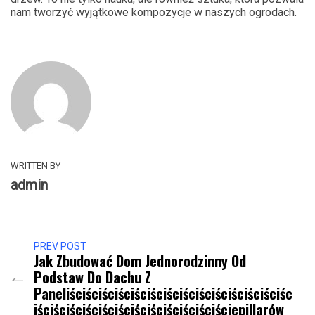
nam tworzyć wyjątkowe kompozycje w naszych ogrodach.
WRITTEN BY
admin
PREV POST
Jak Zbudować Dom Jednorodzinny Od
Podstaw Do Dachu Z
Paneliściściściściściściściściściściściściściśc
Iściściściściściściściściściściściściepillarów