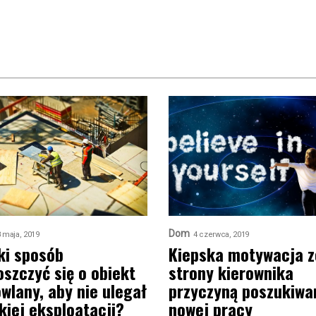
Dom
 maja, 2019
4 czerwca, 2019
ki sposób
Kiepska motywacja z
oszczyć się o obiekt
strony kierownika
wlany, aby nie ulegał
przyczyną poszukiwa
kiej eksploatacji?
nowej pracy