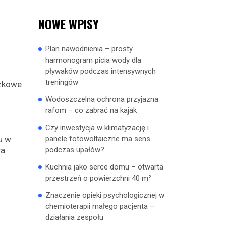
NOWE WPISY
Plan nawodnienia – prosty
harmonogram picia wody dla
pływaków podczas intensywnych
treningów
czkowe
.
Wodoszczelna ochrona przyjazna
rafom – co zabrać na kajak
Czy inwestycja w klimatyzację i
u w
panele fotowoltaiczne ma sens
ła
podczas upałów?
Kuchnia jako serce domu – otwarta
przestrzeń o powierzchni 40 m²
Znaczenie opieki psychologicznej w
chemioterapii małego pacjenta –
działania zespołu