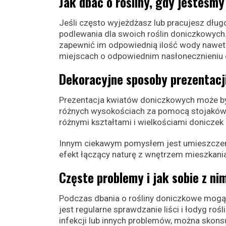
Jak dbać o rośliny, gdy jesteśm
Jeśli często wyjeżdżasz lub pracujesz dł
podlewania dla swoich roślin doniczkowych.
zapewnić im odpowiednią ilość wody nawet p
miejscach o odpowiednim nasłonecznieniu or
Dekoracyjne sposoby prezentacj
Prezentacja kwiatów doniczkowych może by
różnych wysokościach za pomocą stojaków
różnymi kształtami i wielkościami donicze
Innym ciekawym pomysłem jest umieszczenie 
efekt łączący naturę z wnętrzem mieszkania
Częste problemy i jak sobie z nim
Podczas dbania o rośliny doniczkowe mogą 
jest regularne sprawdzanie liści i łodyg ro
infekcji lub innych problemów, można sko