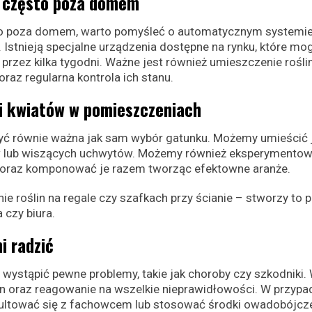
y często poza domem
ugo poza domem, warto pomyśleć o automatycznym systemi
 Istnieją specjalne urządzenia dostępne na rynku, które mo
rzez kilka tygodni. Ważne jest również umieszczenie rośli
az regularna kontrola ich stanu.
i kwiatów w pomieszczeniach
ć równie ważna jak sam wybór gatunku. Możemy umieścić 
 lub wiszących uchwytów. Możemy również eksperymentow
k oraz komponować je razem tworząc efektowne aranże.
roślin na regale czy szafkach przy ścianie – stworzy to p
 czy biura.
i radzić
wystąpić pewne problemy, takie jak choroby czy szkodniki.
ślin oraz reagowanie na wszelkie nieprawidłowości. W przypa
nsultować się z fachowcem lub stosować środki owadobójcz