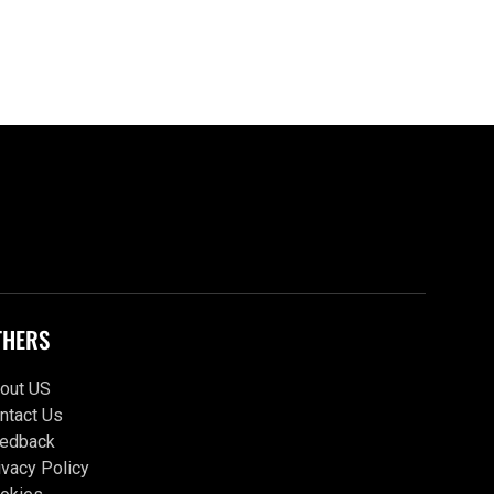
THERS
out US
ntact Us
edback
ivacy Policy