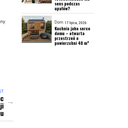
sens podczas
upałów?
ny.
Dom
17 lipca, 2026
Kuchnia jako serce
domu – otwarta
przestrzeń o
powierzchni 40 m²
ST
óc
ji
iu