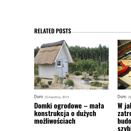
RELATED POSTS
Dom
Dom
25 kwietnia, 2019
28
Domki ogrodowe – mała
W ja
konstrukcja o dużych
zatr
możliwościach
budo
szyb