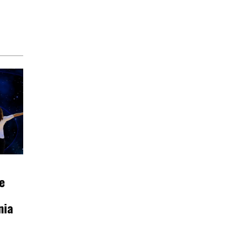
e
nia