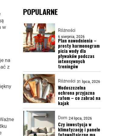
POPULARNE
e
gą
n w
Różności
6 sierpnia, 2026
Plan nawodnienia –
prosty harmonogram
picia wody dla
pływaków podczas
je na
intensywnych
treningów
ać z
Różności
31 lipca, 2026
iękny
Wodoszczelna
ochrona przyjazna
rafom – co zabrać na
kajak
Dom
 Ważne
24 lipca, 2026
Czy inwestycja w
dku
klimatyzację i panele
e
fotowoltaiczne ma