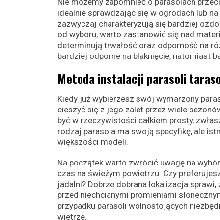
Nie możemy zapomnieć o parasolach przeci
idealnie sprawdzając się w ogrodach lub na
zazwyczaj charakteryzują się bardziej ozdo
od wyboru, warto zastanowić się nad materi
determinują trwałość oraz odporność na róż
bardziej odporne na blaknięcie, natomiast 
Metoda instalacji parasoli tara
Kiedy już wybierzesz swój wymarzony paraso
cieszyć się z jego zalet przez wiele sezonó
być w rzeczywistości całkiem prosty, zwła
rodzaj parasola ma swoją specyfikę, ale is
większości modeli.
Na początek warto zwrócić uwagę na wybór 
czas na świeżym powietrzu. Czy preferujesz
jadalni? Dobrze dobrana lokalizacja sprawi,
przed niechcianymi promieniami słonecznymi
przypadku parasoli wolnostojących niezbędn
wietrze.