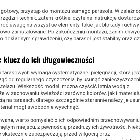
est gotowy, przystąp do montażu samego parasola. W zależno
dzi i technik, zatem krótkie, czytelne instrukcje dostarc
óć uwagę na wszystkie elementy, takie jak blokady i uchwyt
łowo zainstalowane. Po zakończeniu montażu, zanim chwyc
 o dokładnym sprawdzeniu, czy parasol jest stabilny oraz cz
: klucz do ich długowieczności
li tarasowych wymaga systematycznej pielęgnacji, która jes
ząć od regularnego czyszczenia, by usunąć zanieczyszczeni
stelażu. Większość modeli można czyścić letnią wodą z
 w zachowaniu świeżości zarówno kolorów, jak i materiału
ą na tarasach, dlatego szczególnie starannie należy je usun
ateriał mógł swobodnie wyschnąć.
żywane, warto pomyśleć o ich odpowiednim przechowywaniu
niętym miejscu, z pewnością przedłuży ich żywotność. Niek
 skutecznie zabezpieczają przed wilgocią oraz