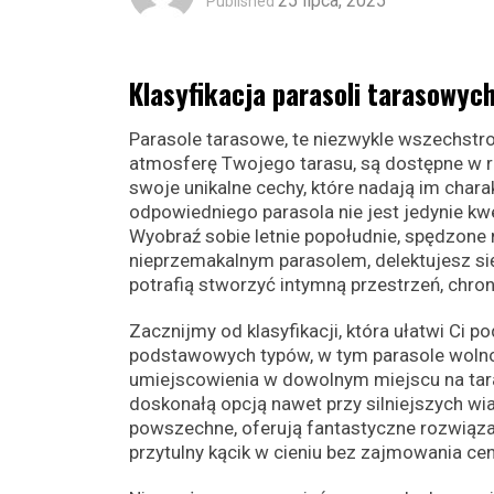
25 lipca, 2025
Published
Klasyfikacja parasoli tarasowych
Parasole tarasowe, te niezwykle wszechstronn
atmosferę Twojego tarasu, są dostępne w ró
swoje unikalne cechy, które nadają im chara
odpowiedniego parasola nie jest jedynie kwe
Wyobraź sobie letnie popołudnie, spędzone na
nieprzemakalnym parasolem, delektujesz si
potrafią stworzyć intymną przestrzeń, chr
Zacznijmy od klasyfikacji, która ułatwi Ci po
podstawowych typów, w tym parasole wolnos
umiejscowienia w dowolnym miejscu na taras
doskonałą opcją nawet przy silniejszych wi
powszechne, oferują fantastyczne rozwiąza
przytulny kącik w cieniu bez zajmowania ce