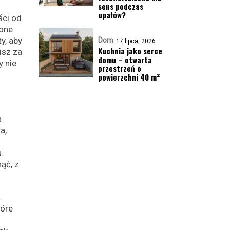
sens podczas
upałów?
ści od
zone
y, aby
Dom
17 lipca, 2026
Kuchnia jako serce
isz za
domu – otwarta
y nie
przestrzeń o
powierzchni 40 m²
t
a,
.
ąć, z
.
tóre