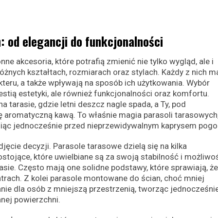
: od elegancji do funkcjonalności
e akcesoria, które potrafią zmienić nie tylko wygląd, ale i
żnych kształtach, rozmiarach oraz stylach. Każdy z nich m
kteru, a także wpływają na sposób ich użytkowania. Wybór
stią estetyki, ale również funkcjonalności oraz komfortu.
 tarasie, gdzie letni deszcz nagle spada, a Ty, pod
ę aromatyczną kawą. To właśnie magia parasoli tarasowych,
oniąc jednocześnie przed nieprzewidywalnym kaprysem pogo
djęcie decyzji. Parasole tarasowe dzielą się na kilka
tojące, które uwielbiane są za swoją stabilność i możliwo
ie. Często mają one solidne podstawy, które sprawiają, że
atrach. Z kolei parasole montowane do ścian, choć mniej
nie dla osób z mniejszą przestrzenią, tworząc jednocześni
nnej powierzchni.