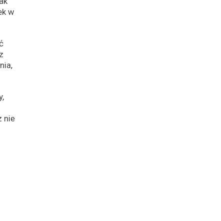
ak
ek w
ć
z
nia,
y,
 nie