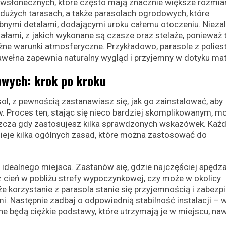
wsłonecznych, które często mają znacznie większe rozmiar
 dużych tarasach, a także parasolach ogrodowych, które
bnymi detalami, dodającymi uroku całemu otoczeniu. Niezal
ałami, z jakich wykonane są czasze oraz stelaże, ponieważ 
ne warunki atmosferyczne. Przykładowo, parasole z poliest
bawełna zapewnia naturalny wygląd i przyjemny w dotyku mat
sowych: krok po kroku
l, z pewnością zastanawiasz się, jak go zainstalować, aby
w. Proces ten, stając się nieco bardziej skomplikowanym, m
szcza gdy zastosujesz kilka sprawdzonych wskazówek. Każ
tnieje kilka ogólnych zasad, które można zastosować do
idealnego miejsca. Zastanów się, gdzie najczęściej spędz
 cień w pobliżu strefy wypoczynkowej, czy może w okolicy
 że korzystanie z parasola stanie się przyjemnością i zabezp
. Następnie zadbaj o odpowiednią stabilność instalacji – 
e będą ciężkie podstawy, które utrzymają je w miejscu, na