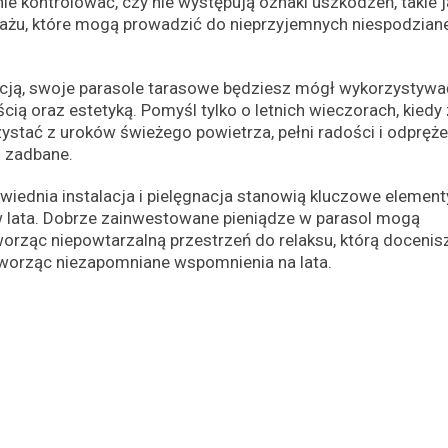
ie kontrolować, czy nie występują oznaki uszkodzeń, takie j
elażu, które mogą prowadzić do nieprzyjemnych niespodzian
nacją, swoje parasole tarasowe będziesz mógł wykorzystywa
ścią oraz estetyką. Pomyśl tylko o letnich wieczorach, kiedy 
ystać z uroków świeżego powietrza, pełni radości i odpręże
i zadbane.
ednia instalacja i pielęgnacja stanowią kluczowe element
ów lata. Dobrze zainwestowane pieniądze w parasol mogą
tworząc niepowtarzalną przestrzeń do relaksu, którą docenisz
ą tworząc niezapomniane wspomnienia na lata.