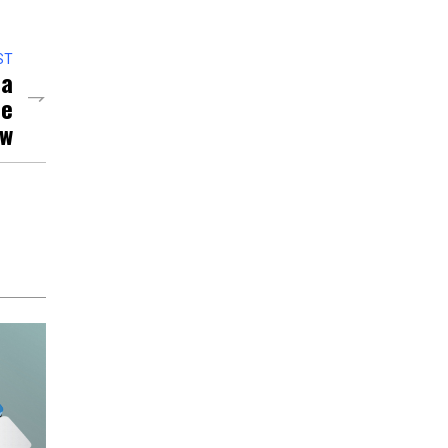
ST
ia
ne
ów