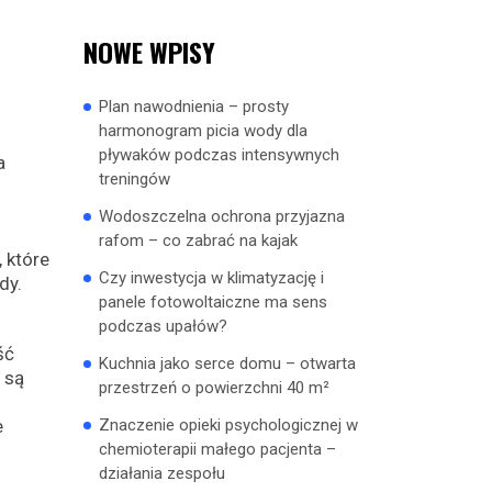
NOWE WPISY
Plan nawodnienia – prosty
harmonogram picia wody dla
pływaków podczas intensywnych
a
treningów
Wodoszczelna ochrona przyjazna
rafom – co zabrać na kajak
 które
Czy inwestycja w klimatyzację i
dy.
panele fotowoltaiczne ma sens
podczas upałów?
ść
Kuchnia jako serce domu – otwarta
 są
przestrzeń o powierzchni 40 m²
e
Znaczenie opieki psychologicznej w
chemioterapii małego pacjenta –
działania zespołu