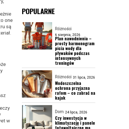
y,
POPULARNE
eżnie
to one
ru są
Różności
eriał.
6 sierpnia, 2026
Plan nawodnienia –
prosty harmonogram
picia wody dla
pływaków podczas
intensywnych
treningów
oże
dy
Różności
31 lipca, 2026
Wodoszczelna
ochrona przyjazna
rafom – co zabrać na
asz
kajak
ieczy
Dom
24 lipca, 2026
w
Czy inwestycja w
wet w
klimatyzację i panele
fotowoltaiczne ma