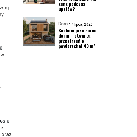
sens podczas
źnej
upałów?
ny
Dom
17 lipca, 2026
Kuchnia jako serce
domu – otwarta
przestrzeń o
powierzchni 40 m²
e
 w
w
esie
ej
 oraz