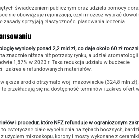
bjętych świadczeniem publicznym oraz udziela pomocy dora
lsce nie obowiązuje rejonizacja, czyli możesz wybrać dowol
Te zasady sprzyjają elastyczności planowania leczenia.
inansowaniu
ogię wyniosły ponad 2,2 mld zł, co daje około 60 zł roczni
a znacznie niższa niż potrzeby rynku, a udział stomatologii
edwie 1,87% w 2023 r. Taka redukcja udziału w budżecie
i i zakresie refundowanych materiałów.
jwiększe środki otrzymało woj. mazowieckie (324,8 mln zł),
e te przekładają się na dostępność terminów i zakres ofert 
iałów i procedur, które NFZ refunduje w ograniczonym zakr
to estetyczne białe wypełnienia na zębach bocznych, bardzi
 użyciem mikroskopu, korony i mosty wykonane z ceramiki