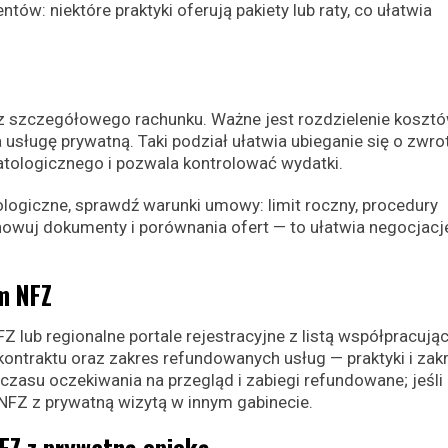
tów: niektóre praktyki oferują pakiety lub raty, co ułatwia
raz szczegółowego rachunku. Ważne jest rozdzielenie kosztó
usługę prywatną. Taki podział ułatwia ubieganie się o zwro
tologicznego i pozwala kontrolować wydatki.
logiczne, sprawdź warunki umowy: limit roczny, procedury
owuj dokumenty i porównania ofert — to ułatwia negocjacje
m NFZ
lub regionalne portale rejestracyjne z listą współpracują
ontraktu oraz zakres refundowanych usług — praktyki i zak
czasu oczekiwania na przegląd i zabiegi refundowane; jeśli
 NFZ z prywatną wizytą w innym gabinecie.
NFZ z prywatną opieką