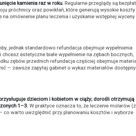
nięcie kamienia raz w roku.
Regularne przeglądy są bezpła
oju próchnicy oraz powikłań, które generują wysokie koszty
e na omówienie planu leczenia i uzyskanie wstępnej wyceny
mby, jednak standardowo refundacja obejmuje wypełnienia
chcesz estetyczne białe wypełnienie na zębach bocznych,
adku zębów przednich refundacja częściej obejmuje materi
óżnić — zawsze zapytaj gabinet o wykaz materiałów dostępn
rzysługuje dzieciom i kobietom w ciąży; dorośli otrzymują
czonych 1–3.
W praktyce oznacza to, że leczenie molarów 
— co warto uwzględnić przy planowaniu kosztów i wyborze