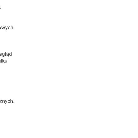
u.
kowych
egląd
ilku
znych.