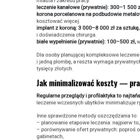
miasta i zakresu pracy.
leczenie kanałowe (prywatnie): 300–1 500 z
korona porcelanowa na podbudowie metalow
kosztować więcej.
implant z koroną: 3 000–8 000 zł za sztukę,
i doświadczenia chirurga.
białe wypełnienie (prywatnie): 100–500 zł,
w
Dla osoby planującej kompleksowe leczenie 
i jedną plombę, a reszta wymaga prywatnych
tysięcy złotych.
Jak minimalizować koszty — pra
Regularne przeglądy i profilaktyka to najta
leczenie wczesnych ubytków minimalizuje r
Inne sprawdzone metody oszczędzania to:
– planowanie etapowe leczenia: najpierw t
– porównywanie ofert prywatnych: poproś o
gabinetach,