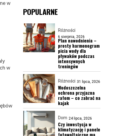
tne w
POPULARNE
Różności
6 sierpnia, 2026
Plan nawodnienia –
prosty harmonogram
picia wody dla
pływaków podczas
intensywnych
ały
treningów
ych w
Różności
31 lipca, 2026
Wodoszczelna
ochrona przyjazna
rafom – co zabrać na
kajak
(zębów
Dom
24 lipca, 2026
Czy inwestycja w
klimatyzację i panele
fotowoltaiczne ma