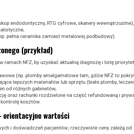
kop endodontyczny, RTG cyfrowe, skanery wewnątrzustne),
alistyczne,
(np. pełna ceramika zamiast metalowej podbudowy).
czonego (przykład)
w ramach NFZ, by uzyskać aktualną diagnozę i listę prioryt
tawowe (np. plomby amalgamatowe tam, gdzie NFZ to pokry
jące lepszych materiałów lub sprzętu (białe plomby, leczen
cen od różnych gabinetów,
cję oraz rachunki rozdzielone na część refundowaną i pryw
 kontrolę kosztów.
 orientacyjne wartości
wych i doświadczeń pacjentów; rzeczywiste ceny zależą od