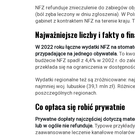
NFZ refunduje znieczulenie do zabiegów o
(ból zęba leczony w dniu zgłoszenia). W Po
gabinet z kontraktem NFZ na terenie kraju. 
Najważniejsze liczby i fakty o f
W 2022 roku łączne wydatki NFZ na stomatol
przypadające na jednego obywatela.
To kwot
budżecie NFZ spadł z 4,4% w 2002 r. do zal
przekłada się na ograniczenia w dostępnośc
Wydatki regionalne też są zróżnicowane: na
najmniej woj. lubuskie (39,1 mln zł). Różnic
poszczególnych regionach.
Co opłaca się robić prywatnie
Prywatne dopłaty najczęściej dotyczą mater
lub w ogóle nie refunduje.
Typowe przykłady 
zaawansowane leczenie kanałowe molarów z