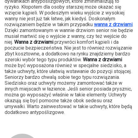
dywanikach antypoślizgowych, które zminimalizują to
ryzyko. Kłopotem dla osoby starszej może okazać się
wzięcie kąpieli. W podeszłym wieku wyjście z wysokiej
wanny nie jest już tak łatwe, jak kiedyś. Doskonałym
rozwiązaniem będzie w takim przypadku
wanna z drzwiami
.
Dzięki zamontowanym w wannie drzwiom senior nie będzie
musiał martwić się o wyjście z wanny, czy też wejście do
niej.
Wanna z drzwiami
przywróci komfort kąpieli i da
poczucie bezpieczeństwa. Nie jest to również rozwiązanie
zbyt kosztowne, a dodatkowo na rynku znajdziemy bardzo
szeroki wybór tego typu produktów.
Wanna z drzwiami
może być wyposażona również w specjalne siedzisko, a
także uchwyty, które ułatwią wstawanie do pozycji stojącej.
Seniorzy bardzo chwalą sobie tego typu rozwiązania.
Siedzisko oraz uchwyty możemy zamontować także w
innych miejscach w łazience. Jeśli senior posiada prysznic,
można go wyposażyć właśnie w takie elementy. Uchwyty
okazują się być pomocne także obok sedesu oraz
umywalki. Warto zainwestować w takie uchwyty, które będą
dodatkowo antypoślizgowe.