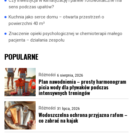
Czy inwestycja w klimatyzację i panele fotowoltaiczne ma
sens podczas upałów?
Kuchnia jako serce domu – otwarta przestrzeń o
powierzchni 40 m²
Znaczenie opieki psychologicznej w chemioterapii małego
pacjenta – działania zespołu
POPULARNE
Różności
6 sierpnia, 2026
Plan nawodnienia – prosty harmonogram
picia wody dla pływaków podczas
intensywnych treningów
Różności
31 lipca, 2026
Wodoszczelna ochrona przyjazna rafom –
co zabrać na kajak