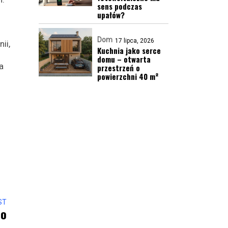
sens podczas
upałów?
Dom
17 lipca, 2026
ii,
Kuchnia jako serce
domu – otwarta
a
przestrzeń o
powierzchni 40 m²
ST
Do
 –