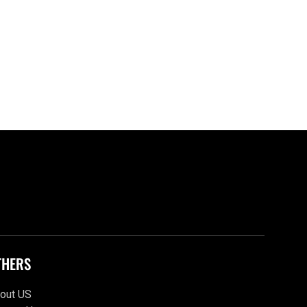
THERS
out US