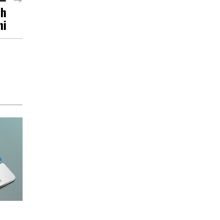
ch
ni