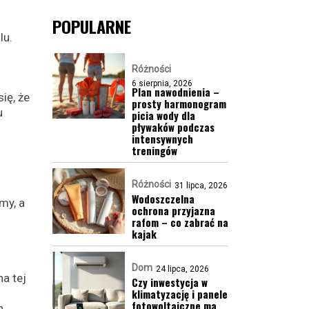
POPULARNE
lu.
Różności
6 sierpnia, 2026
Plan nawodnienia –
ię, że
prosty harmonogram
u
picia wody dla
pływaków podczas
intensywnych
treningów
Różności
31 lipca, 2026
Wodoszczelna
my, a
ochrona przyjazna
rafom – co zabrać na
kajak
Dom
24 lipca, 2026
a tej
Czy inwestycja w
klimatyzację i panele
fotowoltaiczne ma
h.