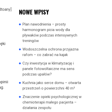
dtoany]
NOWE WPISY
Plan nawodnienia – prosty
harmonogram picia wody dla
pływaków podczas intensywnych
treningów
ęki
Wodoszczelna ochrona przyjazna
rafom – co zabrać na kajak
Czy inwestycja w klimatyzację i
panele fotowoltaiczne ma sens
podczas upałów?
pinii
Kuchnia jako serce domu – otwarta
ug.
przestrzeń o powierzchni 40 m²
Znaczenie opieki psychologicznej w
chemioterapii małego pacjenta –
działania zespołu