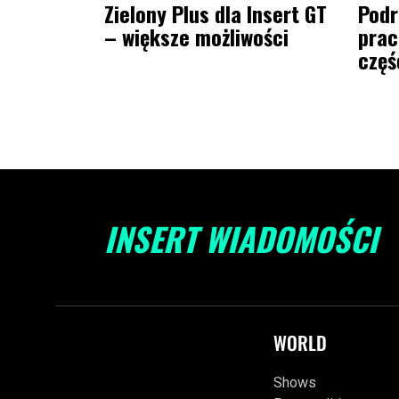
Zielony Plus dla Insert GT
Podr
– większe możliwości
prac
częś
INSERT WIADOMOŚCI
WORLD
Shows