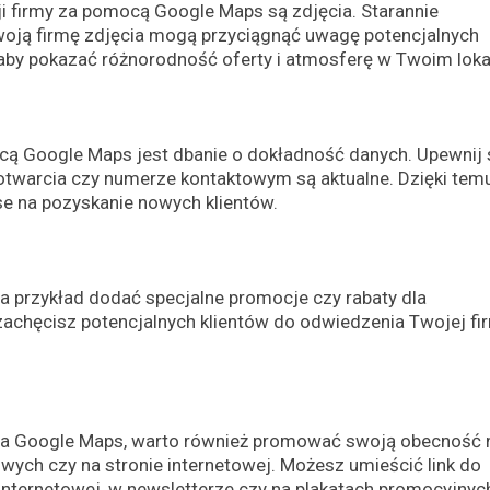
firmy za pomocą Google Maps są zdjęcia. Starannie
woją firmę zdjęcia mogą przyciągnąć uwagę potencjalnych
 aby pokazać różnorodność oferty i atmosferę w Twoim loka
 Google Maps jest dbanie o dokładność danych. Upewnij s
 otwarcia czy numerze kontaktowym są aktualne. Dzięki tem
se na pozyskanie nowych klientów.
na przykład dodać specjalne promocje czy rabaty dla
chęcisz potencjalnych klientów do odwiedzenia Twojej fir
 na Google Maps, warto również promować swoją obecność n
ych czy na stronie internetowej. Możesz umieścić link do
internetowej, w newsletterze czy na plakatach promocyjnyc