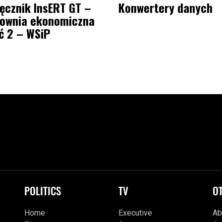
ęcznik InsERT GT –
Konwertery danych
ownia ekonomiczna
ć 2 – WSiP
POLITICS
TV
O
Home
Executive
Ab