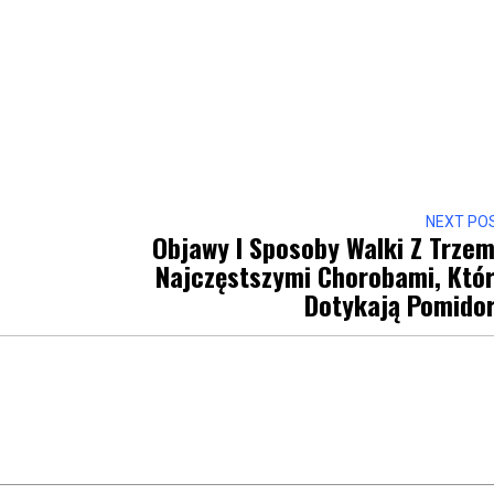
NEXT PO
W
Objawy I Sposoby Walki Z Trze
Najczęstszymi Chorobami, Któ
Dotykają Pomido