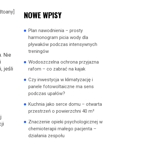
dtoany]
NOWE WPISY
Plan nawodnienia – prosty
harmonogram picia wody dla
pływaków podczas intensywnych
treningów
. Nie
i
Wodoszczelna ochrona przyjazna
 jeśli
rafom – co zabrać na kajak
Czy inwestycja w klimatyzację i
panele fotowoltaiczne ma sens
podczas upałów?
Kuchnia jako serce domu – otwarta
przestrzeń o powierzchni 40 m²
j
Znaczenie opieki psychologicznej w
ji
chemioterapii małego pacjenta –
działania zespołu