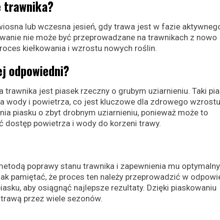
e trawnika?
wiosna lub wczesna jesień, gdy trawa jest w fazie aktywneg
owanie nie może być przeprowadzane na trawnikach z nowo
roces kiełkowania i wzrostu nowych roślin.
iej odpowiedni?
trawnika jest piasek rzeczny o grubym uziarnieniu. Taki pi
 wody i powietrza, co jest kluczowe dla zdrowego wzrost
ania piasku o zbyt drobnym uziarnieniu, ponieważ może to
ć dostęp powietrza i wody do korzeni trawy.
metodą poprawy stanu trawnika i zapewnienia mu optymaln
ak pamiętać, że proces ten należy przeprowadzić w odpow
asku, aby osiągnąć najlepsze rezultaty. Dzięki piaskowaniu
 trawą przez wiele sezonów.