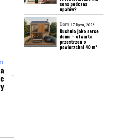
sens podczas
upałów?
Dom
17 lipca, 2026
Kuchnia jako serce
domu – otwarta
przestrzeń o
powierzchni 40 m²
ST
ma
re
ry