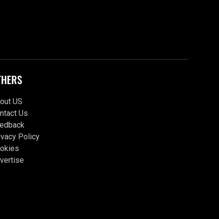
THERS
out US
ntact Us
edback
ivacy Policy
okies
vertise