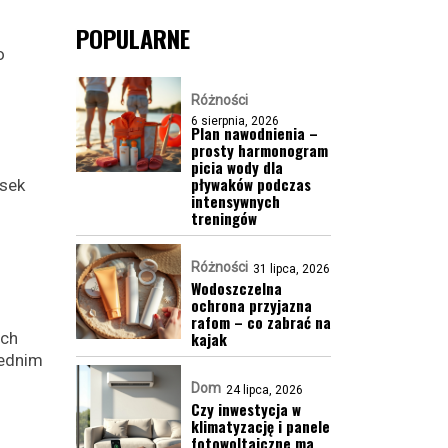
POPULARNE
o
Różności
6 sierpnia, 2026
Plan nawodnienia –
prosty harmonogram
picia wody dla
pływaków podczas
asek
intensywnych
u
treningów
Różności
31 lipca, 2026
Wodoszczelna
ochrona przyjazna
rafom – co zabrać na
ych
kajak
iednim
Dom
24 lipca, 2026
Czy inwestycja w
klimatyzację i panele
fotowoltaiczne ma