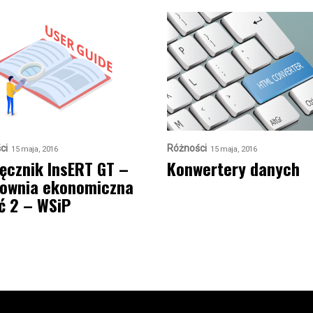
ci
Różności
15 maja, 2016
15 maja, 2016
ęcznik InsERT GT –
Konwertery danych
ownia ekonomiczna
ć 2 – WSiP